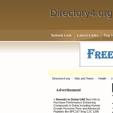
Directory4.org
Submit Link
Latest Links
Top H
Directory4.org
/
Kids and Teens
/
Health
/
Advertisement
»
Steroids in Dubai UAE
Best Info to
Purchase Performance Enhancing
Compounds in Dubai Including Human
Growth Hormone Pens and Advanced
Peptides like BPC157 5mg CJC 1295