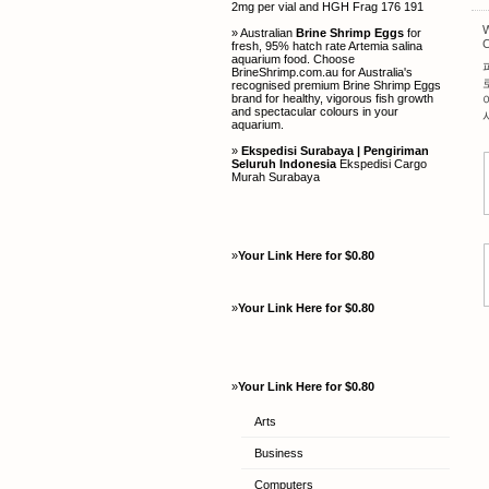
2mg per vial and HGH Frag 176 191
W
» Australian
Brine Shrimp Eggs
for
C
fresh, 95% hatch rate Artemia salina
aquarium food. Choose
BrineShrimp.com.au for Australia's
recognised premium Brine Shrimp Eggs
brand for healthy, vigorous fish growth
and spectacular colours in your
aquarium.
»
Ekspedisi Surabaya | Pengiriman
Seluruh Indonesia
Ekspedisi Cargo
Murah Surabaya
»
Your Link Here for $0.80
»
Your Link Here for $0.80
»
Your Link Here for $0.80
Arts
Business
Computers